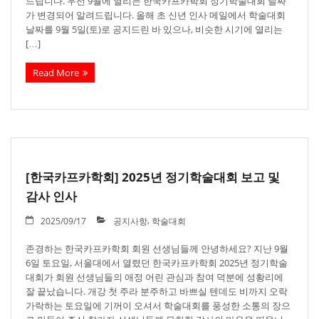
드립니다. 우선 9월에 열리는 한국카프카학회 정기학술대회 날짜
- 학술대회
가 변경되어 알려드립니다. 올해 초 신년 인사 메일에서 학술대회
날짜를 9월 5일(토)로 공지드린 바 있으나, 비슷한 시기에 열리는
- 학회 간행물
[…]
- 카프카논문상
Read More
[한국카프카학회] 2025년 정기학술대회 보고 및
감사 인사
,
2025/09/17
공지사항
학술대회
존경하는 한국카프카학회 회원 선생님들께 안녕하세요? 지난 9월
6일 토요일, 서울대에서 열렸던 한국카프카학회 2025년 정기학술
대회가 회원 선생님들의 애정 어린 관심과 참여 덕분에 성황리에
잘 끝났습니다. 개강 첫 주라 분주하고 바쁘실 텐데도 비까지 오락
가락하는 토요일에 기꺼이 오셔서 학술대회를 풍성한 소통의 장으