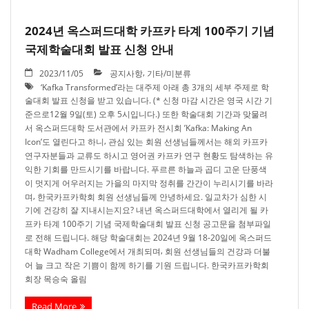
2024년 옥스퍼드대학 카프카 타계 100주기 기념
국제학술대회 발표 신청 안내
,
2023/11/05
공지사항
기타/미분류
‘Kafka Transformed’라는 대주제 아래 총 3개의 세부 주제로 학
술대회 발표 신청을 받고 있습니다. (* 신청 마감 시간은 영국 시간 기
준으로12월 9일(토) 오후 5시입니다.) 또한 학술대회 기간과 맞물려
서 옥스퍼드대학 도서관에서 카프카 전시회 ’Kafka: Making An
,
Icon’도 열린다고 하니
관심 있는 회원 선생님들께서는 해외 카프카
연구자분들과 교류도 하시고 영어권 카프카 연구 현황도 탐색하는 유
익한 기회를 만드시기를 바랍니다. 푸르른 하늘과 곱디 고운 단풍색
이 멋지게 어우러지는 가을의 마지막 정취를 간간이 누리시기를 바라
,
며
한국카프카학회 회원 선생님들께 안녕하세요. 일교차가 심한 시
기에 건강히 잘 지내시는지요? 내년 옥스퍼드대학에서 열리게 될 카
프카 타계 100주기 기념 국제학술대회 발표 신청 공고문을 첨부파일
로 전해 드립니다. 해당 학술대회는 2024년 9월 18-20일에 옥스퍼드
,
대학 Wadham College에서 개최되며
회원 선생님들의 건강과 더불
어 늘 크고 작은 기쁨이 함께 하기를 기원 드립니다. 한국카프카학회
회장 목승숙 올림
Read More