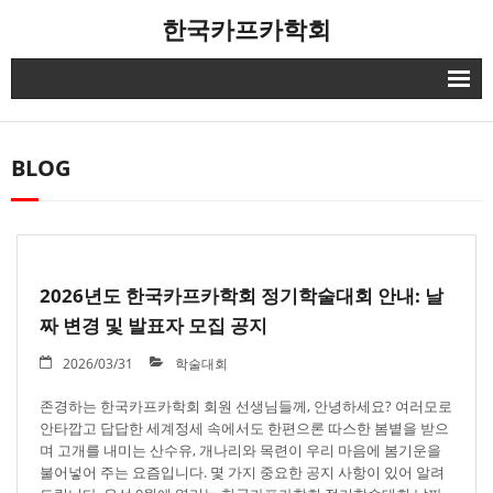
한국카프카학회
HOME
BLOG
공지사항
학회 소개
- 학회 연혁
2026년도 한국카프카학회 정기학술대회 안내: 날
- 학회 임원
짜 변경 및 발표자 모집 공지
- 학회 회칙
2026/03/31
학술대회
[카프카연구] 원문서비스
존경하는 한국카프카학회 회원 선생님들께, 안녕하세요? 여러모로
안타깝고 답답한 세계정세 속에서도 한편으론 따스한 봄볕을 받으
며 고개를 내미는 산수유, 개나리와 목련이 우리 마음에 봄기운을
자료실
불어넣어 주는 요즘입니다. 몇 가지 중요한 공지 사항이 있어 알려